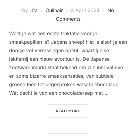
Posted
by
Lita
Culinair
3 April 2024
No
on
Comments
Weet je wat een echte traktatie voor je
smaakpapillen is? Japans snoep! Het is alsof je een
doosje vol verrassingen opent, waarbij elke
lekkernij een nieuw avontuur is. De Japanse
zoetwarenmarkt staat bekend om zijn innovatieve
en soms bizarre smaaksensaties, van subtiele
groene thee tot uitgesproken wasabi chocolade.
Wat dacht je van een chocoladereep met …
“ONTDEK DE ZOETE SMAKE
READ MORE