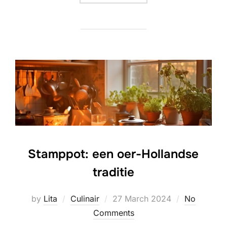
Stamppot: een oer-Hollandse
traditie
Posted
by
Lita
Culinair
27 March 2024
No
on
Comments