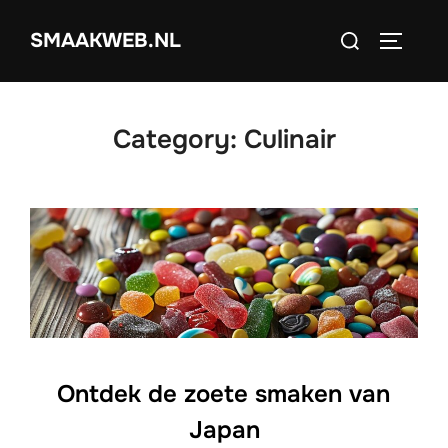
Skip
Search
SMAAKWEB.NL
to
TOGGLE
for:
content
Category:
Culinair
Ontdek de zoete smaken van
Japan