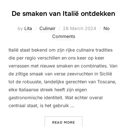
De smaken van Italië ontdekken
Posted
by
Lita
Culinair
28 March 2024
No
on
Comments
Italië staat bekend om zijn rijke culinaire tradities
die per regio verschillen en ons keer op keer
verrassen met nieuwe smaken en combinaties. Van
de ziltige smaak van verse zeevruchten in Sicilië
tot de robuuste, landelijke gerechten van Toscane,
elke Italiaanse streek heeft zijn eigen
gastronomische identiteit. Wat echter overal
centraal staat, is het gebruik …
“DE SMAKEN VAN ITALIË 
READ MORE