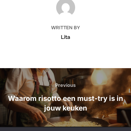
POST AUTHOR
WRITTEN BY
Lita
Post
navigation
Previous
Previous
Waarom risotto een must-try is in
jouw keuken