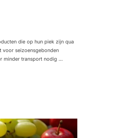
oducten die op hun piek zijn qua
st voor seizoensgebonden
er minder transport nodig …
EN ETEN DE MOEITE WAARD IS”