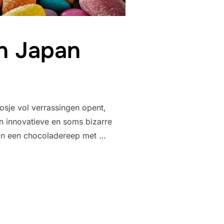
n Japan
oosje vol verrassingen opent,
n innovatieve en soms bizarre
van een chocoladereep met …
N VAN JAPAN”