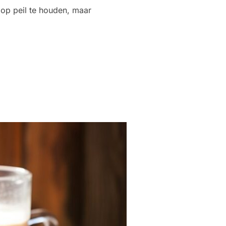
 op peil te houden, maar
N EEN MUST IS”