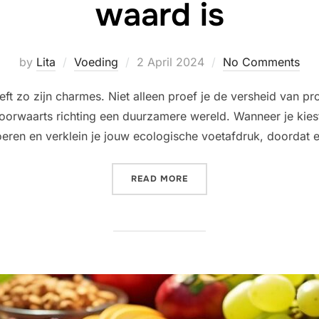
waard is
Posted
by
Lita
Voeding
2 April 2024
No Comments
on
eft zo zijn charmes. Niet alleen proef je de versheid van pr
voorwaarts richting een duurzamere wereld. Wanneer je kie
oeren en verklein je jouw ecologische voetafdruk, doordat 
“WAAROM SEIZOENSGEBOND
READ MORE