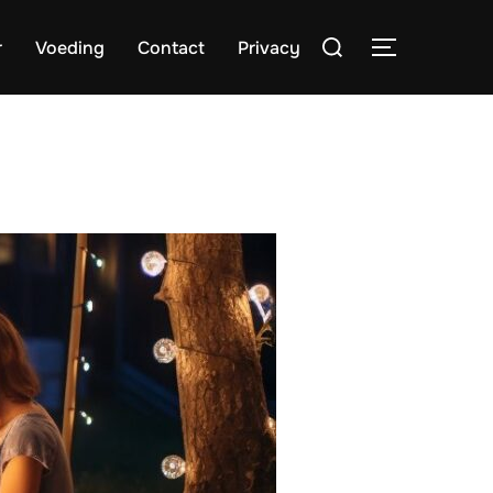
Search
r
Voeding
Contact
Privacy
TOGGLE S
for: