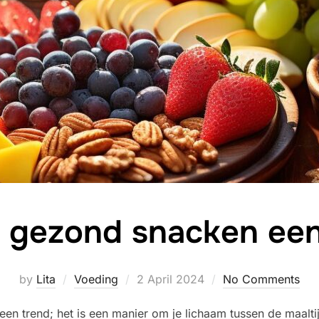
gezond snacken een
Posted
by
Lita
Voeding
2 April 2024
No Comments
on
en trend; het is een manier om je lichaam tussen de maalti