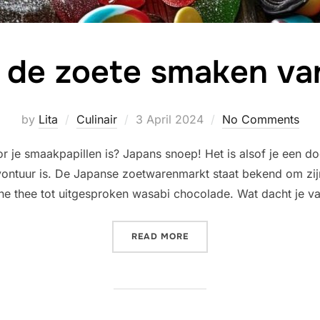
 de zoete smaken va
Posted
by
Lita
Culinair
3 April 2024
No Comments
on
or je smaakpapillen is? Japans snoep! Het is alsof je een d
avontuur is. De Japanse zoetwarenmarkt staat bekend om zij
ene thee tot uitgesproken wasabi chocolade. Wat dacht je 
“ONTDEK DE ZOETE SMAKE
READ MORE